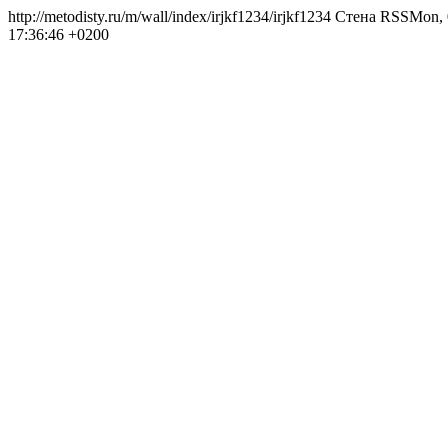
http://metodisty.ru/m/wall/index/irjkf1234/
irjkf1234 Стена RSS
Mon, 
17:36:46 +0200