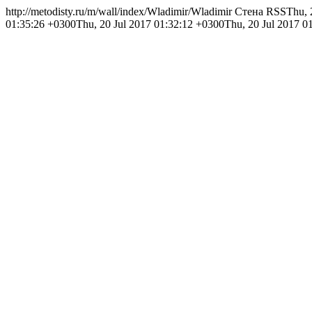
http://metodisty.ru/m/wall/index/Wladimir/
Wladimir Стена RSS
Thu, 
01:35:26 +0300
Thu, 20 Jul 2017 01:32:12 +0300
Thu, 20 Jul 2017 0