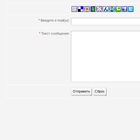
*
Введите e-mail(ы):
*
Текст сообщения: