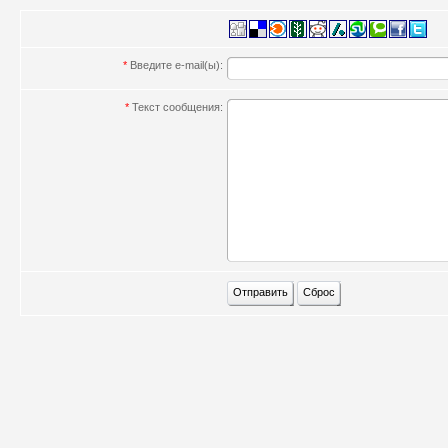
*
Введите e-mail(ы):
*
Текст сообщения: