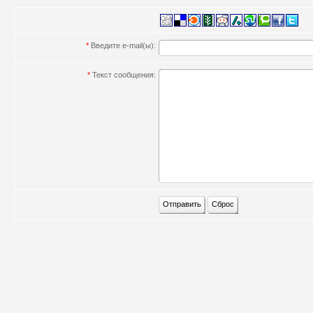
*
Введите e-mail(ы):
*
Текст сообщения: