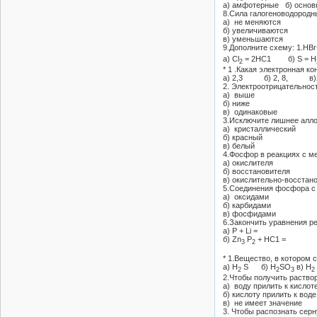
а) амфотерные б) осно
8.Сила галогеноводородны
а) не меняются
б) увеличиваются
в) уменьшаются
9.Дополните схему: 1.НВг+
а) Сl
= 2НС1 б) S = H
2
* 1 .Какая электронная 
а) 2,3 б) 2, 8, в)2,
2. Электроотрицательнос
а) выше
б) ниже
в) одинаковые
3.Исключите лишнее алл
а) кристаллический
б) красный
в) белый
4.Фосфор в реакциях с м
а) окислителя
б) восстановителя
в) окислительно-восстан
5.Соединения фосфора с
а) оксидами
б) карбидами
в) фосфидами
6.Закончить уравнения р
а) Р + Li =
б) Zn
Р
+ НС1 =
3
2
* 1.Вещество, в котором 
а) Н
S б) Н
SO
в) Н
2
2
3
2
2.Чтобы получить раствор
а) воду прилить к кислот
б) кислоту прилить к воде
в) не имеет значение
3. Чтобы распознать серн