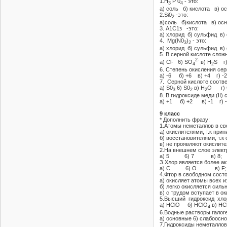
1.Н
Р 0
- это:
3
4
а) соль б) кислота в) о
2.Si0
-это:
2
а)соль б)кислота в) осн
3. А1С1з -это:
а) хлорид б) сульфид в)
4. Mg(N0
)
- это:
3
2
а) хлорид б) сульфид в)
5. В серной кислоте слож
2-
а) Cl- 6) SO
в) H
S г
4
2
6. Степень окисления сер
а) -6 б) +6 в) +4 г) -
7. Серной кислоте соотве
a) S0
6) S0
в) Н
О г) 
3
2
2
8. В гидроксиде меди (II)
а) +1 б) +2 в) -1 г) 
9 класс
* Дополнить фразу:
1.Атомы неметаллов в св
а) окислителями, т.к при
б) восстановителями, т.к 
в) не проявляют окислит
2.На внешнем слое электр
а) 5 6) 7 в) 8;
З.Хлор является более а
а) С 6) О в) F;
4.Фтор в свободном состо
а) окисляет атомы всех 
б) легко окисляется сил
в) с трудом вступает в о
5.Высший гидроксид хло
а) НClO б) НClO
в) НC
4
6.Водные растворы галог
а) основные 6) слабоосн
7.Гидроксиды неметаллов