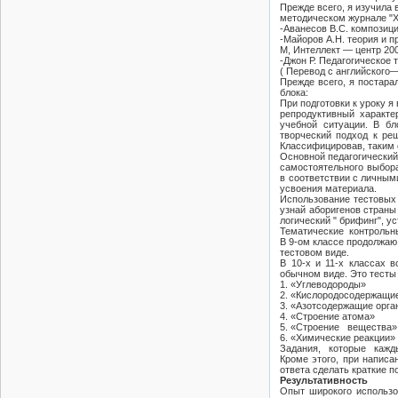
Прежде всего, я изучила 
методическом журнале "Х
-Аванесов B.C. композици
-Майоров А.Н. теория и п
М, Интеллект — центр 20
-Джон Р. Педагогическое 
( Перевод с английского—
Прежде всего, я постара
блока:
При подготовки к уроку я
репродуктивный характе
учебной ситуации. В бл
творческий подход к ре
Классифицировав, таким 
Основной педагогический
самостоятельного выбора
в соответствии с личным
усвоения материала.
Использование тестовых 
узнай аборигенов страны 
логический " брифинг", у
Тематические контрольны
В 9-ом классе продолжаю 
тестовом виде.
В 10-х и 11-х классах 
обычном виде. Это тесты
1. «Углеводороды»
2. «Кислородосодержащи
3. «Азотсодержащие орг
4. «Строение атома»
5. «Строение вещества»
6. «Химические реакции»
Задания, которые кажд
Кроме этого, при написа
ответа сделать краткие п
Результативность
Опыт широкого использов