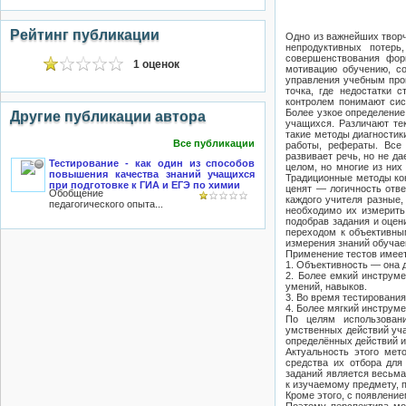
Рейтинг публикации
Одно из важнейших творч
непродуктивных потерь
совершенствования фор
1 оценок
мотивацию обучению, со
управления учебным проц
точка, где недостатки 
контролем понимают сис
Более узкое определение 
Другие публикации автора
учащихся. Различают те
такие методы диагностик
Все публикации
работы, рефераты. Все 
развивает речь, но не д
Тестирование - как один из способов
целом, но многие из них
повышения качества знаний учащихся
Традиционные методы кон
при подготовке к ГИА и ЕГЭ по химии
ценят — логичность отве
Обобщение
каждого учителя разные,
педагогического опыта...
необходимо их измерить
подобрав задания и оцен
переходом к объективны
измерения знаний обучаем
Применение тестов имеет
1. Объективность — она 
2. Более емкий инструм
умений, навыков.
3. Во время тестирования
4. Более мягкий инструм
По целям использовани
умственных действий уча
определённых действий и 
Актуальность этого мет
средства их отбора для
заданий является весьм
к изучаемому предмету,
Кроме этого, с появлени