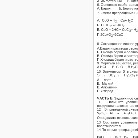
А. Амфотерный. Б. Кис
6. Основные свойства на
А. Бария. Б. Берилли
7. Схема превращения С
A. CuO + H
= Cu+H
О
2
2
Б. Cu+Cl
= CuCl
2
2
B. CuO + 2HCl= CuCl
+ Н
2
2
Г. 2Сu+O
=2СuО.
2
8. Сокращенное ионное у
A.Бария и раствора серно
Б. Оксида бария и соляно
B. Оксида бария и раство
Г. Хлорида бария и раств
9. Формула вещества, ре
A.HCl Б. CuO. В.Н
О
2
10. Элементом Э в схем
Э → ЭО
→ Н
ЭО
я
2
2
3
A. Азот.
Б. Магний.
B. Алюминий.
Г. Углерод.
ЧАСТЬ Б. Задания со с
11. Напишите уравнени
соединения элемента с п
12. В приведенной схем
V
О
+ AL = AL
О
+
2
5
2
3
Определите степень окис
13. Составьте урав
восстановитель.
14.По схеме превращени
ВаО → Ва (ОН)
→ Ва