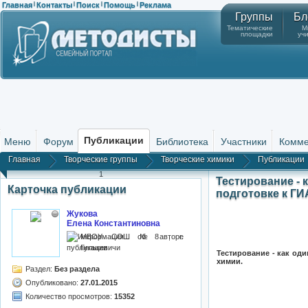
Главная
Контакты
Поиск
Помощь
Реклама
|
|
|
|
Группы
Бл
Тематические
М
площадки
уч
Публикации
Меню
Форум
Библиотека
Участники
Комме
Главная
Творческие группы
Творческие химики
Публикации
1
Тестирование - 
Карточка публикации
подготовке к ГИ
Жукова
Елена Константиновна
МБОУ СОШ №8 , г.
Гулькевичи
Тестирование - как о
химии.
Раздел:
Без раздела
Опубликовано:
27.01.2015
Количество просмотров:
15352