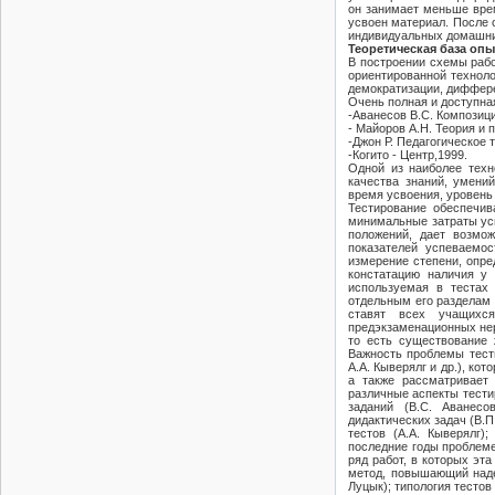
он занимает меньше врем
усвоен материал. После 
индивидуальных домашни
Теоретическая база опы
В построении схемы рабо
ориентированной техноло
демократизации, диффер
Очень полная и доступна
-Аванесов B.C. Композици
- Майоров А.Н. Теория и 
-Джон Р. Педагогическое 
-Когито - Центр,1999.
Одной из наиболее тех
качества знаний, умени
время усвоения, уровень
Тестирование обеспечив
минимальные затраты ус
положений, дает возмо
показателей успеваемос
измерение степени, опре
констатацию наличия у 
используемая в тестах
отдельным его разделам 
ставят всех учащихс
предэкзаменационных нер
то есть существование
Важность проблемы тести
А.А. Кыверялг и др.), к
а также рассматривает 
различные аспекты тести
заданий (B.C. Аванесо
дидактических задач (В.П
тестов (А.А. Кыверялг)
последние годы проблеме
ряд работ, в которых эт
метод, повышающий надеж
Луцык); типология тестов