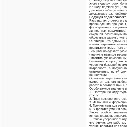
Поэтому перспектива мо
этого вида контроля: бол
Но надо подчеркнуть, чт
Для того чтобы развиват
доказательства, необход
Ведущая педагогическа
Размышляя о целях и за
происходящие процессы,
формирования социальн
личностных параметров,
сохраняя позитивную по
общества в целом с учет
Очевидно, что одним из 
многих вариантов жизнен
воспитании грамотного э
- социально адекватную 
- наличие навыков рефле
- позитивную самооценку
Возникает вопрос, как 
усвоения базисной суммы
потребность в получени
оптимальных путей для
ценностями..
Основной педагогический
самостоятельного выбора
работе в соответствии с 
Особо важное значение и
1. Повторение структур
(ЗУН).
2. План построения отве
3. Источники информации
4. Тренинг навыков рефл
5. Выработка умения сам
Также особое значение
использовались специаль
— "знаю уверенно", "над
что ученик уже работал,
ученик работает над пред