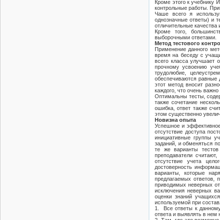
Кроме этого к учебнику 
контрольные работы. При
Чаше всего я использ
однозначные ответы) и 
отличительные качества 
Кроме того, большинст
выборочными ответами.
Метод тестового контр
Применение данного мето
время на беседу с учащи
всего класса улучшает о
прочному усвоению учеб
трудолюбие, целеустрем
обеспечиваются равные д
этот метод вносит разн
каждого, что очень важн
Оптимальны тесты, содер
также сочетание нескол
ошибка, ответ также счи
этом существенно увелич
Новизна опыта
Успешное и эффективное
отсутствие доступа пос
инициативные группы уч
заданий, и обменяться п
те же варианты тестов
преподаватели считают,
отсутствие учета цело
достоверность информаци
варианты, которые нар
предлагаемых ответов, 
приводимых неверных отв
исключения неверных ва
оценки знаний учащихся
используемой при состав
1. Все ответы к данном
ответа и выявлять в нем 