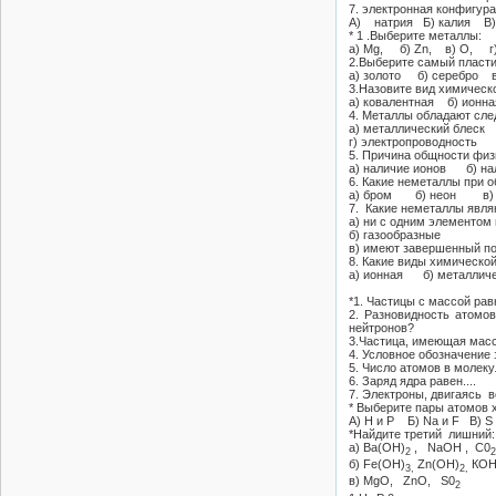
7. электронная конфигура
A) натрия Б) калия B)
* 1 .Выберите металлы:
a) Mg, б) Zn, в) О, г)
2.Выберите самый пласт
а) золото б) серебро в
3.Назовите вид химическ
а) ковалентная б) ионн
4. Металлы обладают сл
а) металлический блеск
г) электропроводность
5. Причина общности физ
а) наличие ионов б) на
6. Какие неметаллы при 
а) бром б) неон в) 
7. Какие неметаллы явля
а) ни с одним элементом
б) газообразные
в) имеют завершенный по
8. Какие виды химическо
а) ионная б) металлич
*1. Частицы с массой рав
2. Разновидность атомо
нейтронов?
3.Частица, имеющая масс
4. Условное обозначение
5. Число атомов в молекул
6. Заряд ядра равен....
7. Электроны, двигаясь вокр
* Выберите пары атомов 
А) Н и Р Б) Na и F B) 
*Найдите третий лишний:
а) Ва(ОН)
, NaOH , С0
2
б) Fe(OH)
Zn(OH)
КО
3,
2,
в) MgO, ZnO, S0
2