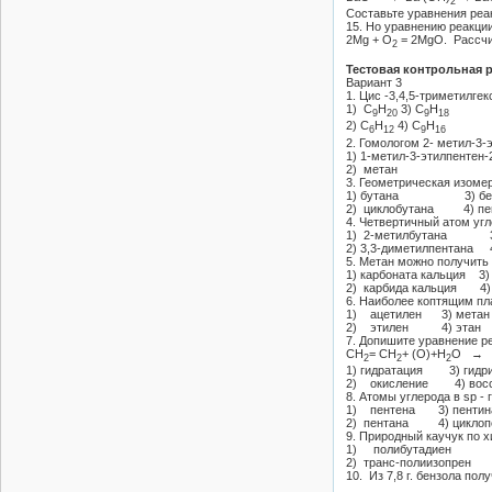
2
Составьте уравнения реа
15. Но уравнению реакци
2Mg + O
= 2MgO. Рассчит
2
Тестовая контрольная 
Вариант 3
1. Цис -3,4,5-триметилг
1) C
Н
3) С
Н
9
20
9
18
2) C
Н
4) С
Н
6
12
9
16
2. Гомологом 2- метил-3-
1) 1-метил-3-этилпенте
2) метан 4) ц
3. Геометрическая изоме
1) бутана 3) бен
2) циклобутана 4) пе
4. Четвертичный атом уг
1) 2-метилбутана 3)
2) 3,3-диметилпентана 
5. Метан можно получить 
1) карбоната кальция 3)
2) карбида кальция 4)
6. Наиболее коптящим пл
1) ацетилен 3) метан
2) этилен 4) этан
7. Допишите уравнение р
СН
= СН
+ (О)+H
О →
2
2
2
1) гидратация 3) гидр
2) окисление 4) восс
8. Атомы углерода в sp -
1) пентена 3) пентин
2) пентана 4) циклоп
9. Природный каучук по 
1) полибутадиен 3)
2) транс-полиизопрен 
10. Из 7,8 г. бензола пол