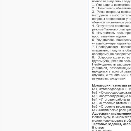
позволял выделить след
1. Уменьшена возможност
2. Повысилась объективн
3. Резко возросла позн
методикой самостоятель
вопросы проверяется уче
обычной письменной работ
4. Отсутствие проверки 
режиме "мозгового штурм
5. Изменилась роль пре
проставлением оценок.
6. Улучшилось психолог
учащийся—преподаватель.
7. Преподаватель полно
оперативно получить объ
своевременно скорректир
8. Возросло количество
группы учащихся по боль
Необходимость расширен
учащихся, позволяющими
находятся в прямой зав
случаях интенсивный и
изучаемых дисциплин.
Мониторинг качества зн
№1. «Углеводороды» 10 к
№2. «Кислородосодержащи
№3. «Азотосодержащие ор
№4. «Итоговая работа за 
№5. «Строение атома» 11
№6. «Строение вещества»
№7 «Химические реакции»
Адресная направленно
Используемые мною тест
можно использовать в об
Тестовые задания, исп
8 класс