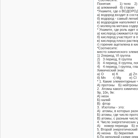
*Соотнесите:
Понятия: 1) тело 2)
а) алюминий б) стакан 
*Укажите, где о ВОДОРОД
а) водород входит в сос
б) водород - самый легкий
в) водородом наполняют
г) молекула метана соде
* Укажите, где роль идет 
а) кислород сжижается п
б) кислород участвует в
в) кислород плохо раство
г) горение ацетилена в к
*Соотнесите:
место химического элеме
1) 2период, VI группа
2) 3 период, II группа
3) 4 период, II группа, п
4) 4 период, I группа, гл
Химический знак:
а) O в) К д) Zn
б) Мn г) Mg е) Сl
* 1. Какие элементарные 
A) протоны Б) нейтрон
2. Атомы какого химичес
9р, 10n, 9е:
А) неон
Б) калий
B) фтор
3. Изотопы - это:
A) атомы, в которых раз
Б) атомы, где число прот
B) атомы, с разным числ
4. Число энергетических 
A) номер периода Б) н
5. Второй энергетический
А) неона Б) бериллия 
6.По неполной схеме опр