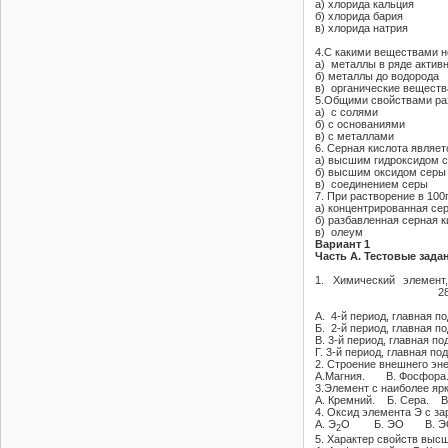
а) хлорида кальция
б) хлорида бария
в) хлорида натрия
4.С какими веществами н
а) металлы в ряде актив
б) металлы до водорода
в) органические веществ
5.Общими свойствами раз
а) с солями
б) с основаниями
в) с металлами
6. Серная кислота являет
а) высшим гидроксидом 
б) высшим оксидом серы
в) соединением серы
7. При растворение в 100
а) концентрированная се
б) разбавленная серная к
в) олеум
Вариант 1
Часть А. Тестовые зада
1. Химический элемент
28
А. 4-й период, главная по
Б. 2-й период, главная по
В. 3-й период, главная по
Г. 3-й период, главная под
2. Строение внешнего эн
А.Магния. В. Фосфор
3.Элемент с наиболее я
А. Кремний. Б. Сера. 
4. Оксид элемента Э с з
А. Э
О Б. ЭО В. Э
2
5. Характер свойств выс