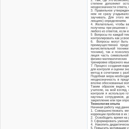
2. Там, где это возможно
степени дополняет ост
неоднозначности ответа,
3. Правильное утвержден
нем не сразу угадывалс
заучивать. Для этого ж
лекциях) определениям.
4. Желательно, чтобы в
получены при решении с
любого из ответов, если 
5 Вопросы по каждой тем
контролировать как усво
6. Вопросы могут быть
преимущественно предс
вычислительной техники
техники), так и психоло
лицея часть символьной
физико-математических 
тренировке образного мы
7. Процесс создания вар
для контроля и оценки з
метод в сочетании с ра
Подобная мера необходим
неоднозначность в предл
вполне обоснованные во
Таким образом видно, ч
учителю, на мой взгляд,
контроля я использую го
научных сотрудников, д
закрепление или при опро
Технология опыта
Начиная работу над данн
1. Совершенствовать ме
коррекции пробелов в их 
2. Освободить время на у
3. Сформировать умения и
4. Накопить дидактическ
5. Повысить мотивацию у