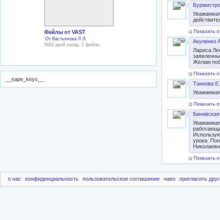
Бурмистро
Уважаемая
действите
Показать о
Файлы от VAST
От
Вастьянова Л.Л.
Акуленко А
5682 дней назад, 1 файлы
Лариса Лео
заявленны
Желаю поб
Показать о
__sape_keys__
Танкова Е.
Уважаемая
Показать о
Биневская 
Уважаемая
работающи
Использую
урока. По
Николаевн
Показать о
о нас
конфиденциальность
пользовательское соглашение
чаво
пригласить друг