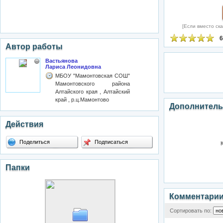
[Если вместо ска
6
Автор работы
Вастьянова
Лариса Леонидовна
МБОУ "Мамонтовская СОШ"
Мамонтовского района
Алтайского края , Алтайский
край , р.ц.Мамонтово
Дополнитель
Действия
Поделиться
Подписаться
Папки
Комментари
Сортировать по: