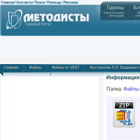
Главная
Контакты
Поиск
Помощь
Реклама
|
|
|
|
Группы
Бл
Тематические
М
площадки
уч
Главная
Файлы
Файлы от VAST
Вастьянова Л.Л. Традиции Но
1
Информация 
Папка:
Файлы