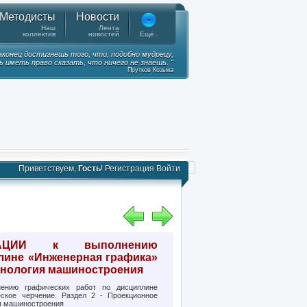
Методисты
Новости
Наш
Лента
коллектив
новостей
Ещё..
наконец достигнешь того, что, подобно мудрецу,
 иметь право сказать, что ничего не знаешь. "
Прутков Козьма
Приветствуем,
Гость
!
Регистрация
Войти
ДАЦИИ к выполнению
лине «Инженерная графика»
ехнология машиностроения
ию графических работ по дисциплине
ское черчение. Раздел 2 - Проекционное
ия машиностроения