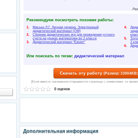
Раз
Рекомендуем посмотреть похожие работы:
1.
Масько Л.Г. Личная гигиена. Электронный
4.
Дида
дидактический материал (ОМ)
зада
2.
Сборник дидактических игр для проведения устного
клас
счета на уроках математики во 2 классе
5.
Зото
3.
Дидактический материал "Easter"
2 кл
6.
Дида
Или поискать по тегам:
дидактический материал
Скачать эту работу
(Размер: 33004KB;
[Если вместо скачивания открывается страница с символами, то правой 
0 оценок
Дополнительная информация