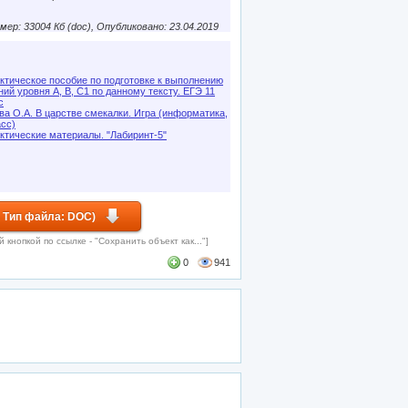
мер: 33004 Кб (doc), Опубликовано: 23.04.2019
ктическое пособие по подготовке к выполнению
ний уровня А, В, С1 по данному тексту. ЕГЭ 11
с
ва О.А. В царстве смекалки. Игра (информатика,
асс)
ктические материалы. "Лабиринт-5"
 Тип файла: DOC)
кнопкой по ссылке - "Сохранить объект как..."]
0
941