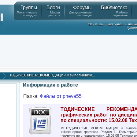
Группы
Блоги
Форумы
Библиотека
Тематические
Мысли
Дискуссионные
Работы
площадки
учителя
площадки
педагогов
"Век живи — век учись! и ты 
будешь
ТОДИЧЕСКИЕ РЕКОМЕНДАЦИИ к выполнению...
Информация о работе
Папка:
Файлы от pneva55
ТОДИЧЕСКИЕ РЕКОМЕН
графических работ по дисцип
по специальности: 15.02.08 Т
МЕТОДИЧЕСКИЕ РЕКОМЕНДАЦИИ к выполнен
«Инженерная графика» Раздел 1- Геометриче
черчение по специальности: 15.02.08 Технолог