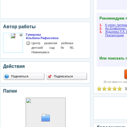
Рекомендуем п
1.
К уроку литера
Автор работы
2.
An Englishman`
3.
Ждырёва Л.А. 
Гумерова
Презентация
Альбина Рафисовна
Центр развития ребенка-
детский сад №90,
Нижнекамск
Или поискать 
Действия
Поделиться
Подписаться
[Если вместо ска
1
Папки