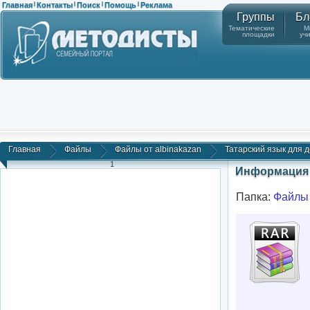
Главная
Контакты
Поиск
Помощь
Реклама
|
|
|
|
Группы
Бл
Тематические
М
площадки
уч
Главная
Файлы
Файлы от albinakazan
Татарский язык для дет
1
Информация 
Папка:
Файлы 