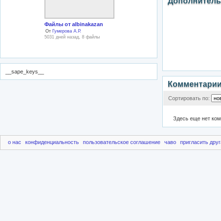
Дополнитель
Файлы от albinakazan
От
Гумерова А.Р.
5031 дней назад, 8 файлы
__sape_keys__
Комментари
Сортировать по:
Здесь еще нет ко
о нас
конфиденциальность
пользовательское соглашение
чаво
пригласить друг