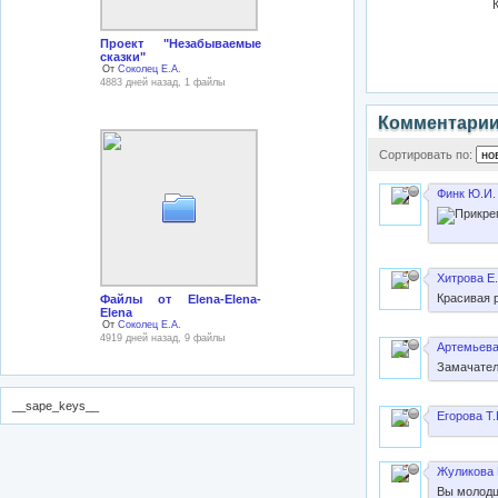
Проект "Незабываемые
сказки"
От
Соколец Е.А.
4883 дней назад, 1 файлы
Комментари
Сортировать по:
Финк Ю.И.
Хитрова Е.
Красивая 
Файлы от Elena-Elena-
Elena
От
Соколец Е.А.
4919 дней назад, 9 файлы
Артемьева
Замачател
__sape_keys__
Егорова Т.
Жуликова 
Вы молодцы