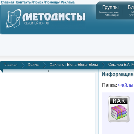
Главная
Контакты
Поиск
Помощь
Реклама
|
|
|
|
Группы
Бл
Тематические
М
площадки
уч
Главная
Файлы
Файлы от Elena-Elena-Elena
Соколец Е.А. К
1
Информация 
Папка:
Файлы 