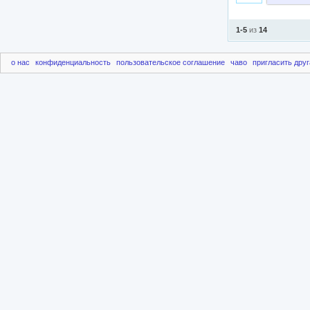
1-5
из
14
о нас
конфиденциальность
пользовательское соглашение
чаво
пригласить друг