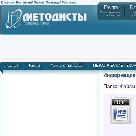
Главная
Контакты
Поиск
Помощь
Реклама
|
|
|
|
Группы
Бл
Тематические
М
площадки
уч
Главная
Файлы
Файлы от pneva55
МЕТОДИЧЕСКИЕ РЕКОМЕ
1
Информация 
Папка:
Файлы 