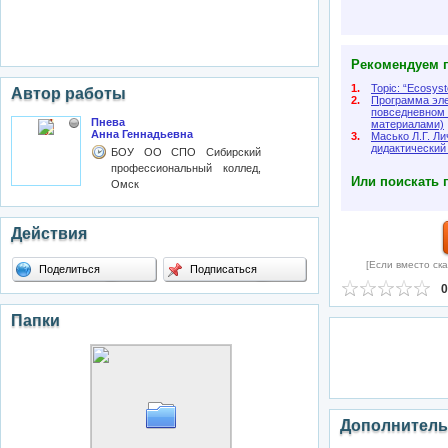
Рекомендуем п
1.
Topic: “Ecosyst
Автор работы
2.
Программа эле
повседневном 
Пнева
материалами)
Анна Геннадьевна
3.
Масько Л.Г. Ли
дидактический
БОУ ОО СПО Сибирский
профессиональный коллед,
Или поискать 
Омск
Действия
[Если вместо ска
Поделиться
Подписаться
0
Папки
Дополнитель