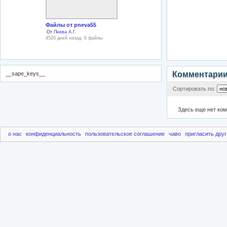
Файлы от pneva55
От
Пнева А.Г.
4520 дней назад, 6 файлы
Комментари
__sape_keys__
Сортировать по:
Здесь еще нет ко
о нас
конфиденциальность
пользовательское соглашение
чаво
пригласить друг