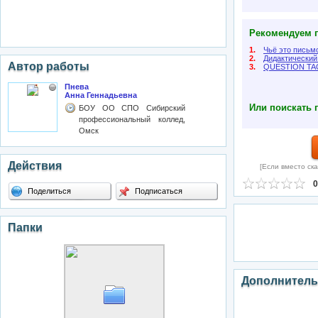
Рекомендуем п
1.
Чьё это письм
2.
Дидактический
Автор работы
3.
QUESTION TAG
Пнева
Анна Геннадьевна
Или поискать 
БОУ ОО СПО Сибирский
профессиональный коллед,
Омск
Действия
[Если вместо ска
0
Поделиться
Подписаться
Папки
Дополнитель