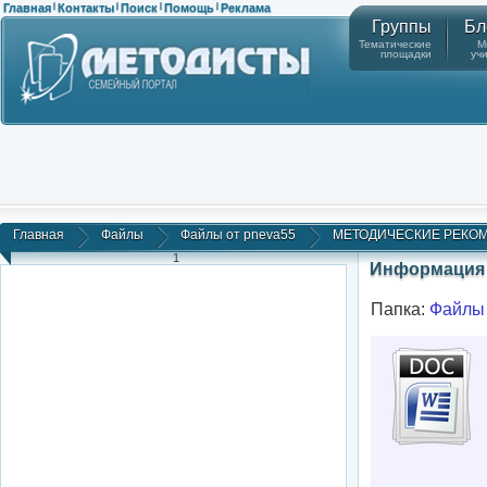
Главная
Контакты
Поиск
Помощь
Реклама
|
|
|
|
Группы
Бл
Тематические
М
площадки
уч
Главная
Файлы
Файлы от pneva55
МЕТОДИЧЕСКИЕ РЕКОМЕ
1
Информация 
Папка:
Файлы 