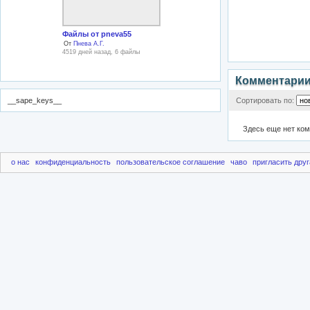
Файлы от pneva55
От
Пнева А.Г.
4519 дней назад, 6 файлы
Комментари
__sape_keys__
Сортировать по:
Здесь еще нет ко
о нас
конфиденциальность
пользовательское соглашение
чаво
пригласить друг