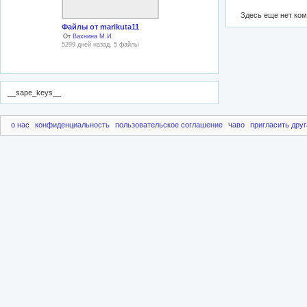
Здесь еще нет ко
Файлы от marikuta11
От
Вахнина М.И.
5299 дней назад, 5 файлы
__sape_keys__
о нас
конфиденциальность
пользовательское соглашение
чаво
пригласить друг