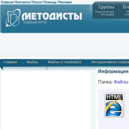
Главная
Контакты
Поиск
Помощь
Реклама
|
|
|
|
Группы
Бл
Тематические
М
площадки
уч
Главная
Файлы
Файлы от marikuta11
Интерактивное сопров
1
Информация 
Папка:
Файлы 