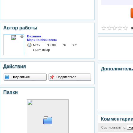
Автор работы
0
Вахнина
Марина Ивановна
МОУ "СОШ №38",
Сыктывкар
Действия
Дополнитель
Поделиться
Подписаться
Папки
Комментари
Сортировать по: