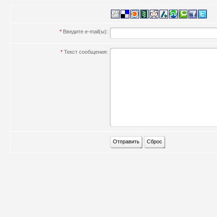
*
Введите e-mail(ы):
*
Текст сообщения: