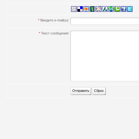
*
Введите e-mail(ы):
*
Текст сообщения: