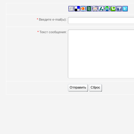
*
Введите e-mail(ы):
*
Текст сообщения: