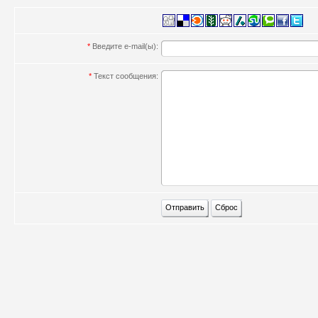
*
Введите e-mail(ы):
*
Текст сообщения: