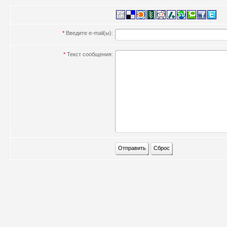
*
Введите e-mail(ы):
*
Текст сообщения: