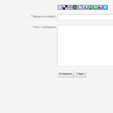
*
Введите e-mail(ы):
*
Текст сообщения: