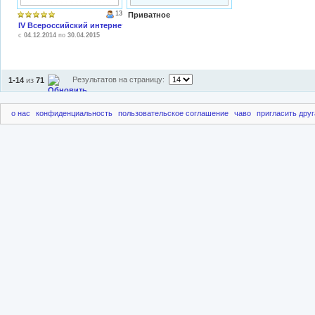
13
Приватное
IV Всероссийский интернет-проект "Коллективный логопедический онлай
c
04.12.2014
по
30.04.2015
Результатов на страницу:
1-14
из
71
о нас
конфиденциальность
пользовательское соглашение
чаво
пригласить друг