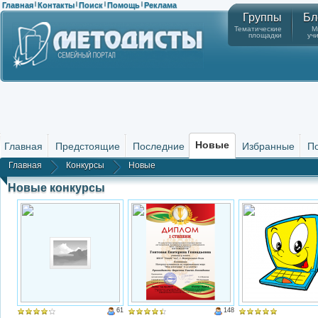
Главная
Контакты
Поиск
Помощь
Реклама
|
|
|
|
Группы
Бл
Тематические
М
площадки
уч
Новые
Главная
Предстоящие
Последние
Избранные
П
Главная
Конкурсы
Новые
Новые конкурсы
61
148