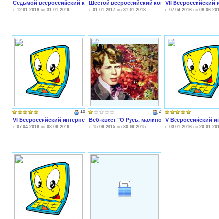
Седьмой всероссийский конкурс "Конкурс педагогических достижений 201
Шестой всероссийский конкурс "Конкурс педаг
VII Всероссийский
c
12.01.2018
по
31.01.2019
c
01.01.2017
по
31.01.2018
c
07.04.2016
по
08.06.20
18
2
VI Всероссийский интернет-проект "Коллективный логопедический онлай
Веб-квест "О Русь, малиновое поле..."
V Всероссийский и
c
07.04.2016
по
08.06.2016
c
15.09.2015
по
30.09.2015
c
03.01.2016
по
20.01.20