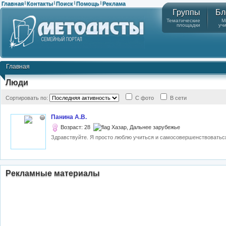
Главная
Контакты
Поиск
Помощь
Реклама
|
|
|
|
Группы
Бл
Тематические
М
площадки
уч
Главная
Люди
Сортировать по:
С фото
В сети
Панина А.В.
Возраст: 28
Хазар, Дальнее зарубежье
Здравствуйте. Я просто люблю учиться и самосовершенствоваться
Рекламные материалы